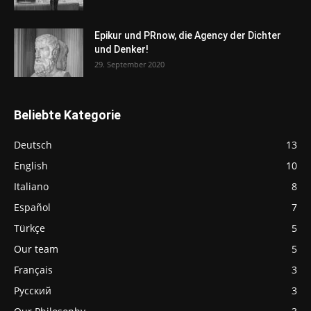
Epikur und PRnow, die Agency der Dichter
und Denker!
29. September 2020
Beliebte Kategorie
Deutsch
13
English
10
Italiano
8
Español
7
Türkçe
5
Our team
5
Français
3
Русский
3