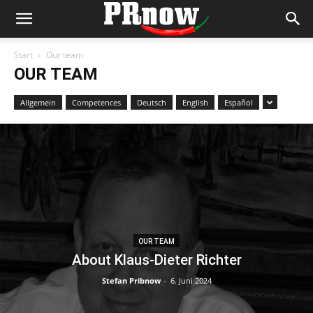
Start
Our team
OUR TEAM
Allgemein
Competences
Deutsch
English
Español
OUR TEAM
About Klaus-Dieter Richter
Stefan Pribnow
-
6. Juni 2024