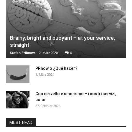
Brainy, bright and buoyant – at your service,
straight
Stefan Pribnow
-
2. März 2020
0
PRnow o ¿Qué hacer?
1. März 2024
Con cervello e umorismo – i nostri servizi,
colon
27. Februar 2024
MUST READ