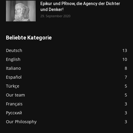
Epikur und PRnow, die Agency der Dichter
und Denker!
29. September 2020
Beliebte Kategorie
Deutsch
13
English
10
Italiano
8
Español
7
Türkçe
5
Our team
5
Français
3
Русский
3
Our Philosophy
3