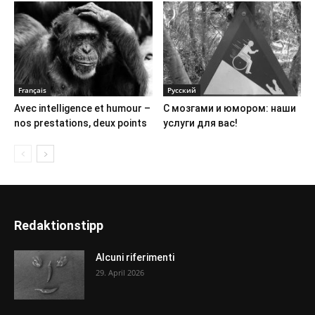
Français
Русский
Avec intelligence et humour –
С мозгами и юмором: наши
nos prestations, deux points
услуги для вас!
Redaktionstipp
Alcuni riferimenti
29. April 2026